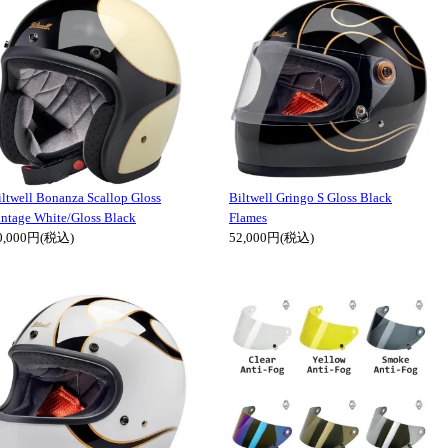
iltwell Bonanza Scallop Gloss
Biltwell Gringo S Gloss Black
intage White/Gloss Black
Flames
0,000円(税込)
52,000円(税込)