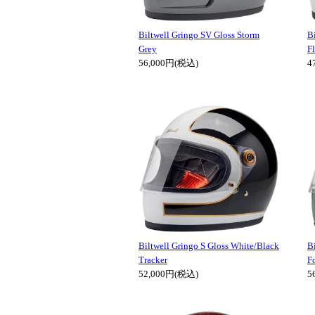
Biltwell Gringo SV Gloss Storm
B
Grey
F
56,000円(税込)
4
Biltwell Gringo S Gloss White/Black
B
Tracker
F
52,000円(税込)
5