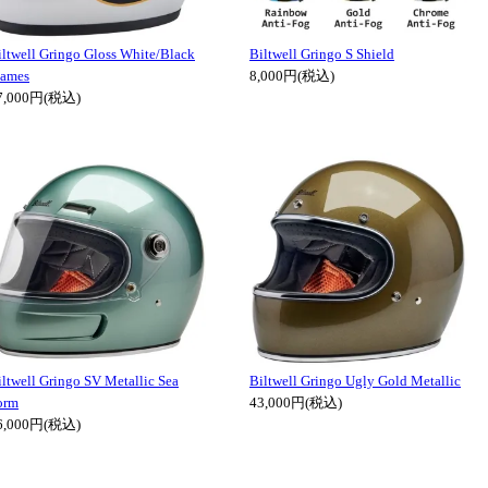
iltwell Gringo Gloss White/Black
Biltwell Gringo S Shield
lames
8,000円(税込)
7,000円(税込)
iltwell Gringo SV Metallic Sea
Biltwell Gringo Ugly Gold Metallic
orm
43,000円(税込)
6,000円(税込)