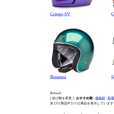
Gringo SV
G
Bonanza
S
Biltwell
[ 並び順を変更 ] -
おすすめ順
-
価格順
-
新
全 [35] 商品中 [1-12] 商品を表示してい