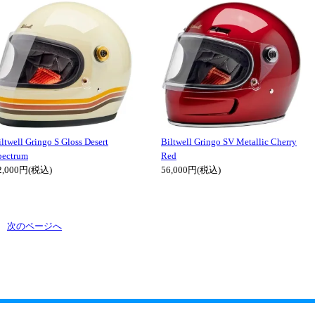
ltwell Gringo S Gloss Desert
Biltwell Gringo SV Metallic Cherry
pectrum
Red
2,000円(税込)
56,000円(税込)
ます
次のページへ