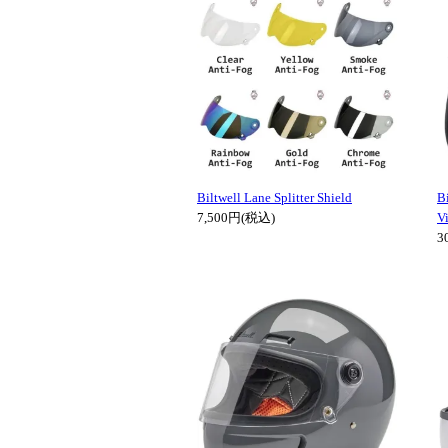
Biltwell Lane Splitter Shield
B
7,500円(税込)
V
3