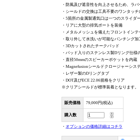
・防風及び遮音性を向上させるため、ラバ
・シールドの交換は工具不要のワンタッチ
・5箇所の金属製通気口は一つのスライダ
・リアに大型の排気ポートを装備
・メタルメッシュを備えたフロントインテ
・取り外して水洗いが可能なパンチング加
・3Dカットされたチークパッド
・パッド入りのステンレス製Dリング仕様
・直径50mmのスピーカーポケットを内蔵
・Magnefusionシールドクロージャーシス
・レザー製のDリングタブ
・DOT及びECE 22.06規格をクリア
※クリアシールドが標準装着となります。
販売価格
79,000円(税込)
購入数
・
オプションの価格詳細はコチラ