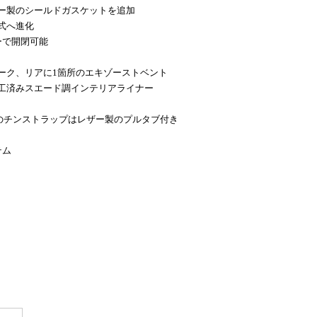
ー製のシールドガスケットを追加
式へ進化
ーで開閉可能
ーク、リアに1箇所のエキゾーストベント
工済みスエード調インテリアライナー
のチンストラップはレザー製のプルタブ付き
テム