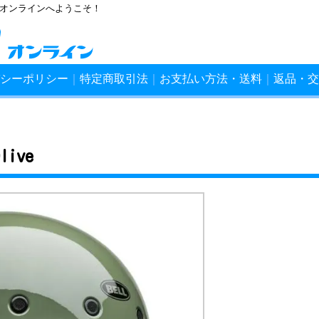
ンオンラインへようこそ！
シーポリシー
｜
特定商取引法
｜
お支払い方法・送料
｜
返品・交
live