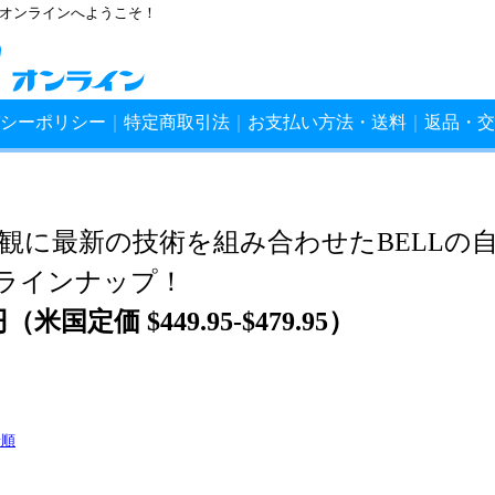
ンオンラインへようこそ！
シーポリシー
｜
特定商取引法
｜
お支払い方法・送料
｜
返品・交
観に最新の技術を組み合わせたBELLの
ラインナップ！
（米国定価 $449.95-$479.95）
着順