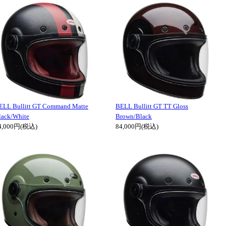
ELL Bullitt GT Command Matte
BELL Bullitt GT TT Gloss
lack/White
Brown/Black
4,000円(税込)
84,000円(税込)