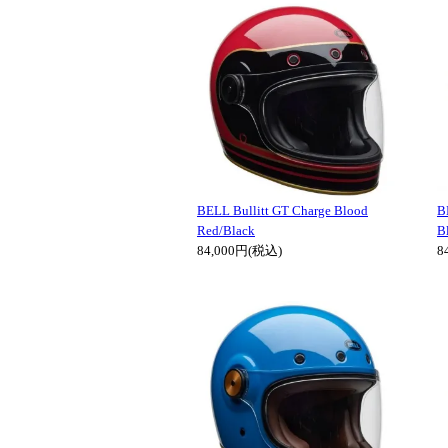
BELL Bullitt GT Charge Blood
B
Red/Black
B
84,000円(税込)
8