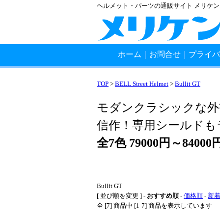
ヘルメット・パーツの通販サイト メリケ
ホーム
｜
お問合せ
｜
プライバ
TOP
>
BELL Street Helmet
>
Bullit GT
モダンクラシックな外
信作！専用シールドも
全7色 79000円～84000円
Bullit GT
[ 並び順を変更 ] -
おすすめ順
-
価格順
-
新
全 [7] 商品中 [1-7] 商品を表示しています