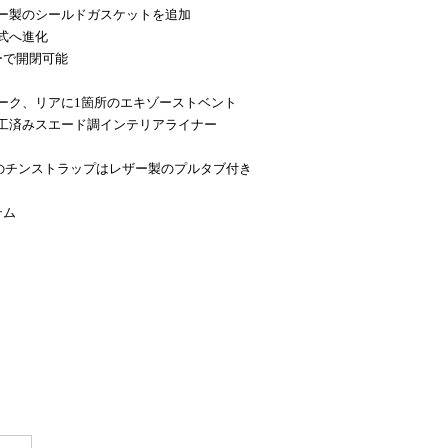
ー製のシールドガスケットを追加
式へ進化
ーで開閉可能
ーク、リアに1箇所のエキゾーストベント
工済みスエード調インテリアライナー
のチンストラップはレザー製のプルタブ付き
テム