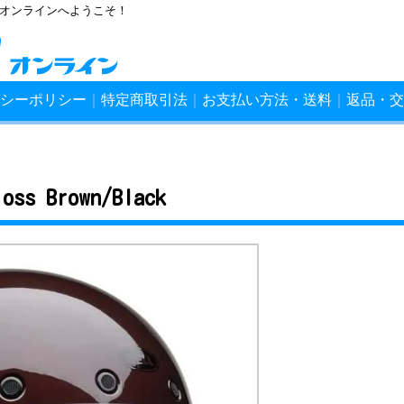
ンオンラインへようこそ！
シーポリシー
｜
特定商取引法
｜
お支払い方法・送料
｜
返品・交
loss Brown/Black