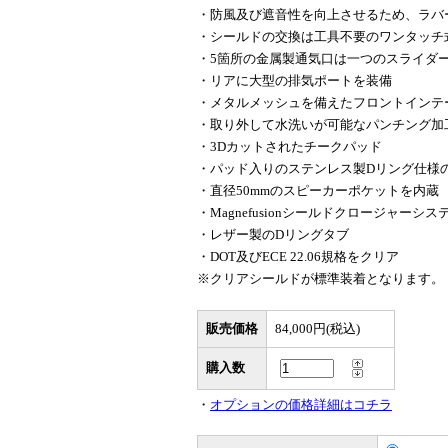
・防風及び遮音性を向上させるため、ラバ
・シールドの交換は工具不要のワンタッチ
・5箇所の金属製通気口は一つのスライダ
・リアに大型の排気ポートを装備
・メタルメッシュを備えたフロントインテ
・取り外して水洗いが可能なパンチング加
・3Dカットされたチークパッド
・パッド入りのステンレス製Dリング仕様
・直径50mmのスピーカーポケットを内蔵
・Magnefusionシールドクロージャーシス
・レザー製のDリングタブ
・DOT及びECE 22.06規格をクリア
※クリアシールドが標準装着となります。
販売価格
84,000円(税込)
購入数
・
オプションの価格詳細はコチラ