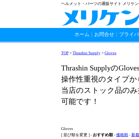
ヘルメット・パーツの通販サイト メリケ
ホーム
｜
お問合せ
｜
プライバ
TOP
>
Thrashin Supply
>
Gloves
Thrashin SupplyのGlov
操作性重視のタイプか
当店のストック品のみ
可能です！
Gloves
[ 並び順を変更 ] -
おすすめ順
-
価格順
-
新