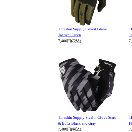
Thrashin Supply Covert Glove
T
Tactical Green
Ta
7,400円(税込)
7
Thrashin Supply Stealth Glove Stars
T
& Bolts Black and Gray
F
7,400円(税込)
7