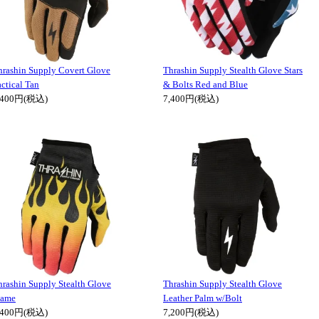
hrashin Supply Covert Glove
Thrashin Supply Stealth Glove Stars
ctical Tan
& Bolts Red and Blue
,400円(税込)
7,400円(税込)
hrashin Supply Stealth Glove
Thrashin Supply Stealth Glove
lame
Leather Palm w/Bolt
,400円(税込)
7,200円(税込)