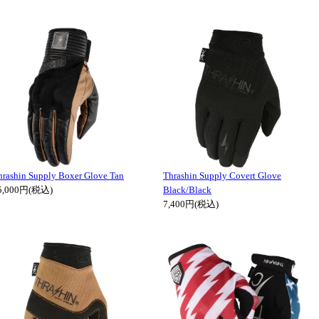
hrashin Supply Boxer Glove Tan
Thrashin Supply Covert Glove
5,000円(税込)
Black/Black
7,400円(税込)