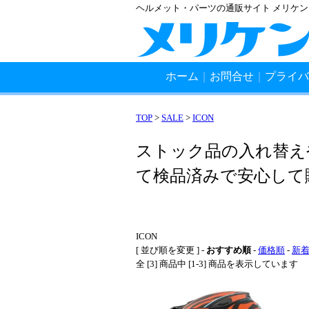
ヘルメット・パーツの通販サイト メリケ
ホーム
｜
お問合せ
｜
プライバ
TOP
>
SALE
>
ICON
ストック品の入れ替え
て検品済みで安心して
ICON
[ 並び順を変更 ] -
おすすめ順
-
価格順
-
新
全 [3] 商品中 [1-3] 商品を表示しています