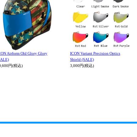
CON Airform Old Glory Glory
ICON Variant Precision Optics
SALE)
Shield (SALE)
0,600円(税込)
3,000円(税込)