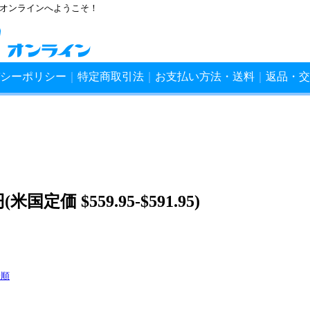
ンオンラインへようこそ！
シーポリシー
｜
特定商取引法
｜
お支払い方法・送料
｜
返品・交
米国定価 $559.95-$591.95)
着順