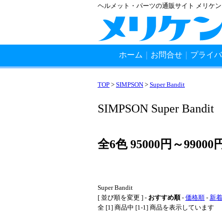
ヘルメット・パーツの通販サイト メリケ
ホーム
｜
お問合せ
｜
プライバ
TOP
>
SIMPSON
>
Super Bandit
SIMPSON Super Bandit
全6色 95000円～99000円(
Super Bandit
[ 並び順を変更 ] -
おすすめ順
-
価格順
-
新
全 [1] 商品中 [1-1] 商品を表示しています