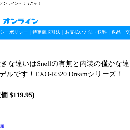
ンオンラインへようこそ！
シーポリシー
｜
特定商取引法
｜
お支払い方法・送料
｜
返品・交
、大きな違いはSnellの有無と内装の僅かな違
です！EXO-R320 Dreamシリーズ！
 $119.95)
着順