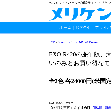
ヘルメット・パーツの通販サイト メリケ
ホーム
｜
お問合せ
｜
プライバ
TOP
>
Scorpion
>
EXO-R320 Dream
EXO-R420の廉価版
いのみとお買い得なモデル
全2色 各24000円(米国定価
EXO-R320 Dream
[ 並び順を変更 ] -
おすすめ順
-
価格順
-
新