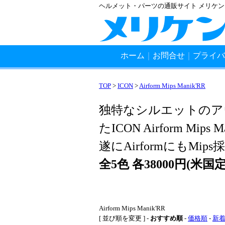
ヘルメット・パーツの通販サイト メリケ
ホーム
｜
お問合せ
｜
プライバ
TOP
>
ICON
>
Airform Mips Manik'RR
独特なシルエットのア
たICON Airform Mips M
遂にAirformにもM
全5色 各38000円(米国定価
Airform Mips Manik'RR
[ 並び順を変更 ] -
おすすめ順
-
価格順
-
新