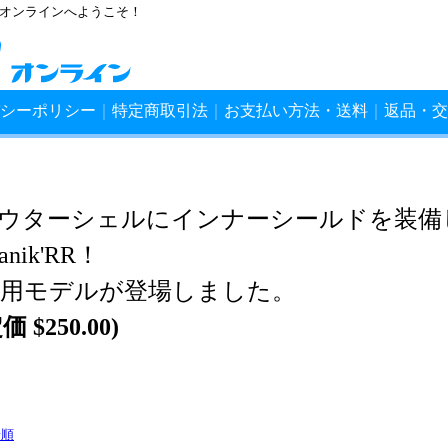
ンオンラインへようこそ！
シーポリシー
｜
特定商取引法
｜
お支払い方法・送料
｜
返品・交
ウターシェルにインナーシールドを装備
anik'RR！
ips採用モデルが登場しました。
 $250.00)
着順