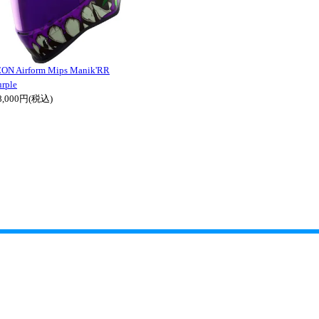
CON Airform Mips Manik'RR
urple
8,000円(税込)