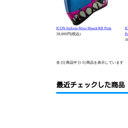
ICON Airform Mips Manik'RR Pink
I
38,000円(税込)
P
3
全 [5] 商品中 [1-5] 商品を表示しています
最近チェックした商品