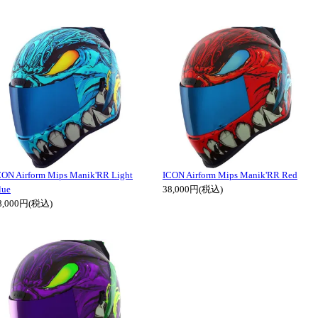
CON Airform Mips Manik'RR Light
ICON Airform Mips Manik'RR Red
lue
38,000円(税込)
8,000円(税込)