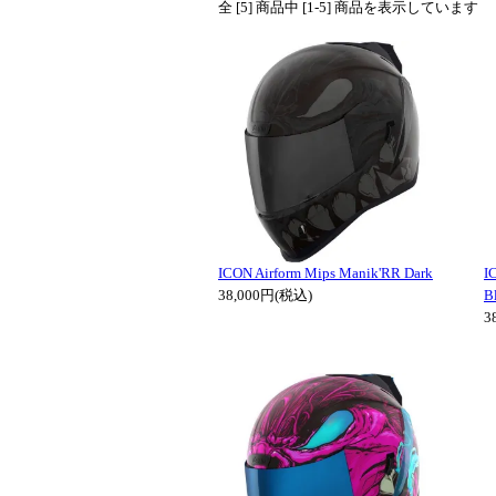
全 [5] 商品中 [1-5] 商品を表示しています
ICON Airform Mips Manik'RR Dark
I
38,000円(税込)
B
3