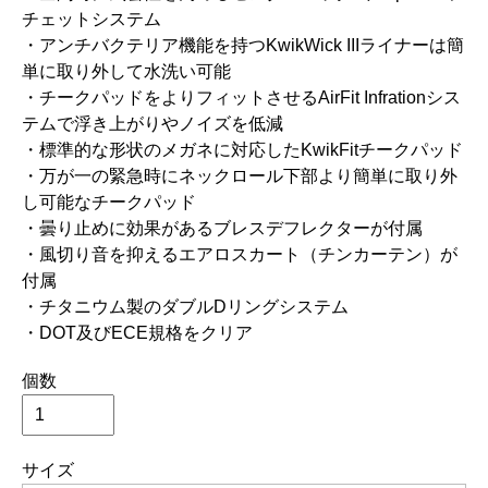
チェットシステム
・アンチバクテリア機能を持つKwikWick IIIライナーは簡
単に取り外して水洗い可能
・チークパッドをよりフィットさせるAirFit Infrationシス
テムで浮き上がりやノイズを低減
・標準的な形状のメガネに対応したKwikFitチークパッド
・万が一の緊急時にネックロール下部より簡単に取り外
し可能なチークパッド
・曇り止めに効果があるブレスデフレクターが付属
・風切り音を抑えるエアロスカート（チンカーテン）が
付属
・チタニウム製のダブルDリングシステム
・DOT及びECE規格をクリア
個数
サイズ