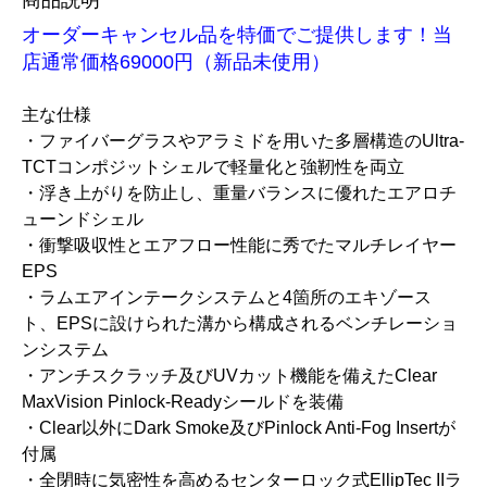
オーダーキャンセル品を特価でご提供します！当
店通常価格69000円（新品未使用）
主な仕様
・ファイバーグラスやアラミドを用いた多層構造のUltra-
TCTコンポジットシェルで軽量化と強靭性を両立
・浮き上がりを防止し、重量バランスに優れたエアロチ
ューンドシェル
・衝撃吸収性とエアフロー性能に秀でたマルチレイヤー
EPS
・ラムエアインテークシステムと4箇所のエキゾース
ト、EPSに設けられた溝から構成されるベンチレーショ
ンシステム
・アンチスクラッチ及びUVカット機能を備えたClear
MaxVision Pinlock-Readyシールドを装備
・Clear以外にDark Smoke及びPinlock Anti-Fog Insertが
付属
・全閉時に気密性を高めるセンターロック式EllipTec IIラ