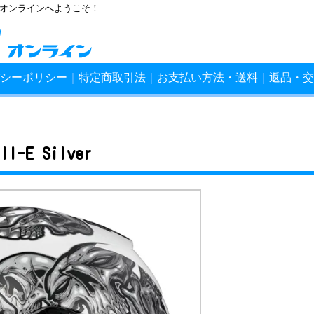
ンオンラインへようこそ！
シーポリシー
｜
特定商取引法
｜
お支払い方法・送料
｜
返品・交
ll-E Silver