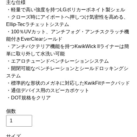
主な仕様
・軽量で高い強度を持つLGポリカーボネイト製シェル
・クローズ時にアイポートへ押しつけ気密性を高める、
Ellip-Tecラチェットシステム
・100％UVカット、アンチフォグ・アンチスクラッチ機
能付きEverClearシールド
・アンチバクテリア機能を持つKwikWick IIライナーは簡
単に取り外して水洗い可能
・エアロチューンドベンチレーションシステム
・開閉可能なベンチレーションとシールドロッキングシ
ステム
・標準的な形状のメガネに対応したKwikFitチークパッド
・通信デバイス用のスピーカポケット
・DOT規格をクリア
個数
サイズ