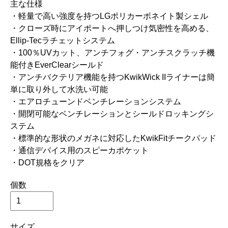
主な仕様
・軽量で高い強度を持つLGポリカーボネイト製シェル
・クローズ時にアイポートへ押しつけ気密性を高める、
Ellip-Tecラチェットシステム
・100％UVカット、アンチフォグ・アンチスクラッチ機
能付きEverClearシールド
・アンチバクテリア機能を持つKwikWick IIライナーは簡
単に取り外して水洗い可能
・エアロチューンドベンチレーションシステム
・開閉可能なベンチレーションとシールドロッキングシ
ステム
・標準的な形状のメガネに対応したKwikFitチークパッド
・通信デバイス用のスピーカポケット
・DOT規格をクリア
個数
サイズ