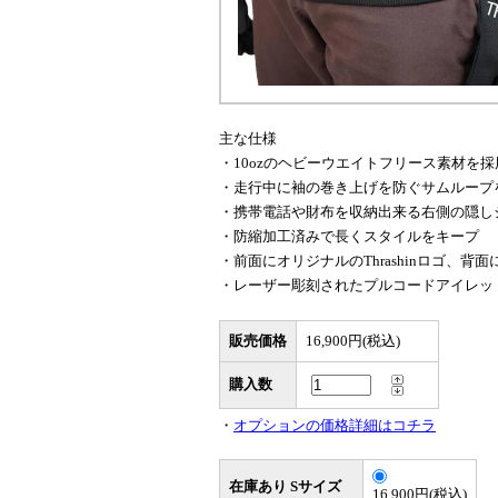
主な仕様
・10ozのヘビーウエイトフリース素材を採
・走行中に袖の巻き上げを防ぐサムループ
・携帯電話や財布を収納出来る右側の隠し
・防縮加工済みで長くスタイルをキープ
・前面にオリジナルのThrashinロゴ、背面
・レーザー彫刻されたプルコードアイレッ
販売価格
16,900円(税込)
購入数
・
オプションの価格詳細はコチラ
在庫あり Sサイズ
16,900円(税込)