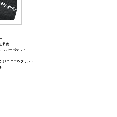
用
を装備
ジッパーポケット
にはT/Cロゴをプリント
ト