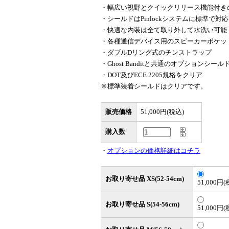
・幅広い視野とクイックリリース機能付き
・シールドはPinlockシステムに標準で対応
・快適な内装は全て取り外して水洗い可能
・各種通信デバイス用のスピーカーポケッ
・ダブルDリング式のチンストラップ
・Ghost Banditと共通のオプションシー
・DOT及びECE 2205規格をクリア
※標準装着シールドはクリアです。
販売価格
51,000円(税込)
購入数
・
オプションの価格詳細はコチラ
お取り寄せ品 XS(52-54cm)
51,000円(
お取り寄せ品 S(54-56cm)
51,000円(