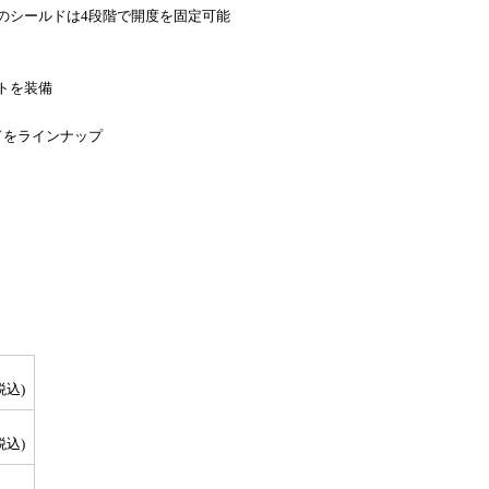
のシールドは4段階で開度を固定可能
トを装備
ルドをラインナップ
税込)
税込)