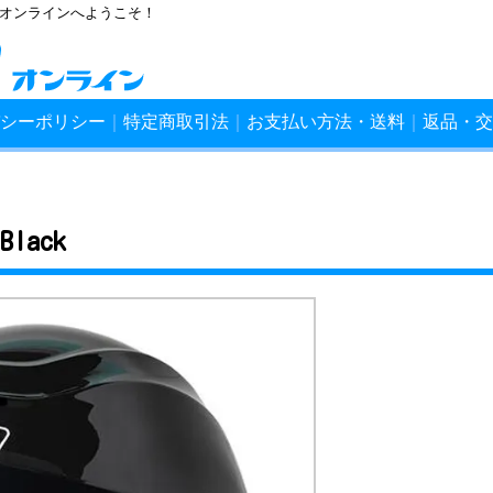
ンオンラインへようこそ！
シーポリシー
｜
特定商取引法
｜
お支払い方法・送料
｜
返品・交
 Black